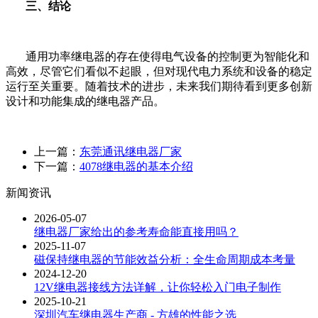
三、结论
通用功率继电器的存在使得电气设备的控制更为智能化和
高效，尽管它们看似不起眼，但对现代电力系统和设备的稳定
运行至关重要。随着技术的进步，未来我们期待看到更多创新
设计和功能集成的继电器产品。
上一篇：
东莞通讯继电器厂家
下一篇：
4078继电器的基本介绍
新闻资讯
2026-05-07
继电器厂家给出的参考寿命能直接用吗？
2025-11-07
磁保持继电器的节能效益分析：全生命周期成本考量
2024-12-20
12V继电器接线方法详解，让你轻松入门电子制作
2025-10-21
深圳汽车继电器生产商 - 方雄的性能之选