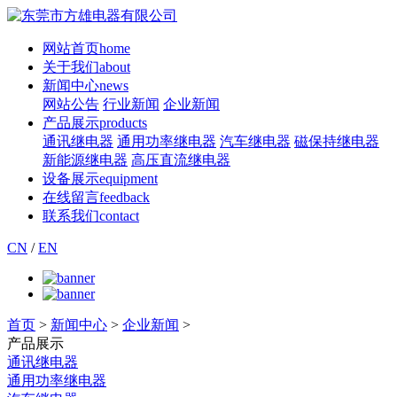
网站首页
home
关于我们
about
新闻中心
news
网站公告
行业新闻
企业新闻
产品展示
products
通讯继电器
通用功率继电器
汽车继电器
磁保持继电器
新能源继电器
高压直流继电器
设备展示
equipment
在线留言
feedback
联系我们
contact
CN
/
EN
首页
>
新闻中心
>
企业新闻
>
产品展示
通讯继电器
通用功率继电器