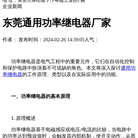
地 址：东莞市厚街镇下汴粤能工业区C栋
企业新闻
东莞通用功率继电器厂家
作者：
发布时间：2024-02-26 14:39:05
人气：
功率继电器是电气工程中的重要元件，它们在自动化控制
和保护电路中扮演着不可或缺的角色。本文将深入探讨
通用功
率继电器
的工作原理、类型以及在实际应用中的功能。
一、功率继电器的基本原理
原理概述
1.
功率继电器基于电磁感应或电压
电流的比较，当电路中
/
的功率达到预设值时，会触发其内部机制，使开关动作，从而