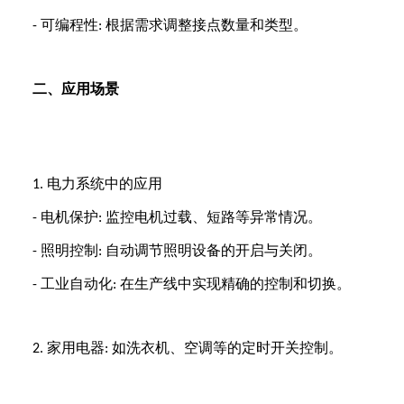
可编程性
根据需求调整接点数量和类型。
-
:
二、应用场景
电力系统中的应用
1.
电机保护
监控电机过载、短路等异常情况。
-
:
照明控制
自动调节照明设备的开启与关闭。
-
:
工业自动化
在生产线中实现精确的控制和切换。
-
:
家用电器
如洗衣机、空调等的定时开关控制。
2.
: