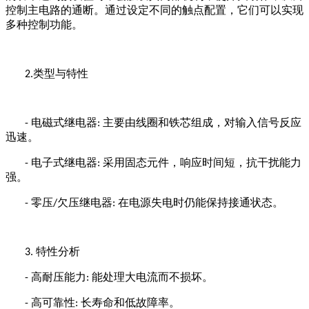
控制主电路的通断。通过设定不同的触点配置，它们可以实现
多种控制功能。
类型与特性
2.
电磁式继电器
主要由线圈和铁芯组成，对输入信号反应
-
:
迅速。
电子式继电器
采用固态元件，响应时间短，抗干扰能力
-
:
强。
零压
欠压继电器
在电源失电时仍能保持接通状态。
-
/
:
特性分析
3.
高耐压能力
能处理大电流而不损坏。
-
:
高可靠性
长寿命和低故障率。
-
: