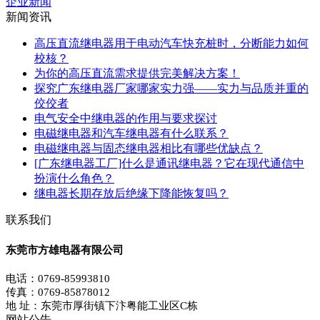
企业新闻
新闻资讯
高压直流继电器用于电动汽车快充桩时，分断能力如何
校核？
为你的高压直流需求提供完美解决方案！
探究广东继电器厂家哪家实力强——实力与品质并重的
佼佼者
电气安全中继电器的作用与要求探讨
电磁继电器和汽车继电器有什么联系？
电磁继电器与固态继电器相比有哪些优缺点？
[广东继电器工厂]什么是通讯继电器？它在现代通信中
扮演什么角色？
继电器长期存放后绝缘下降能恢复吗？
联系我们
东莞市方雄电器有限公司
电话：0769-85993810
传真：0769-85878012
地 址：东莞市厚街镇下汴粤能工业区C栋
网站公告